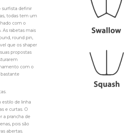
surfista definir
etas, todas tem um
inhado com o
a. As rabetas mais
ound, round pin,
ivel que os shaper
 suas propostas
sturarem
cionamento com o
 bastante
tas.
estilo de linha
as e curtas. O
ter a prancha de
enas, pois são
as abertas.