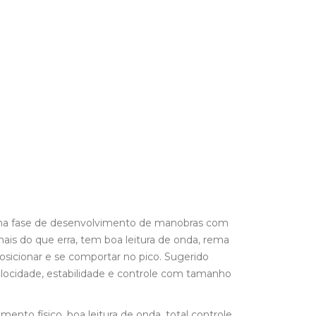
na fase de desenvolvimento de manobras com
mais do que erra, tem boa leitura de onda, rema
osicionar e se comportar no pico. Sugerido
elocidade, estabilidade e controle com tamanho
nto físico, boa leitura de onda, total controle