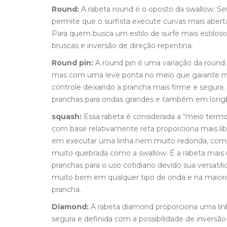
Round:
A rabeta round é o oposto da swallow. S
permite que o surfista execute curvas mais abert
Para quem busca um estilo de surfe mais estilos
bruscas e inversão de direção repentina.
Round pin:
A round pin é uma variação da round.
mas com uma leve ponta no meio que garante mais
controle deixando a prancha mais firme e segura
pranchas para ondas grandes e também em long
squash:
Essa rabeta é considerada a “meio termo
com base relativamente reta proporciona mais lib
em executar uma linha nem muito redonda, com
muito quebrada como a swallow. É a rabeta mais
pranchas para o uso cotidiano devido sua versatili
muito bem em qualquer tipo de onda e na maioria
prancha.
Diamond:
A rabeta diamond proporciona uma lin
segura e definida com a possibilidade de inversão