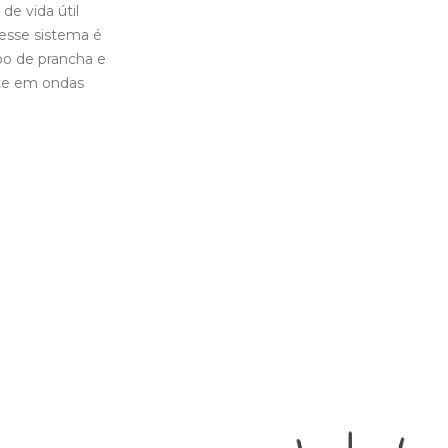
e vida útil
esse sistema é
po de prancha e
nte em ondas