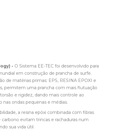
ogy) -
O Sistema EE-TEC foi desenvolvido para
ndial em construção de prancha de surfe.
ção de matérias primas: EPS, RESINA EPOXI e
, permitem uma prancha com mais flutuação
e, torsão e rigidez, dando mais controle ao
o nas ondas pequenas e médias.
bilidade, a resina epóxi combinada com fibras
e carbono evitam trincas e rachaduras num
o sua vida útil.