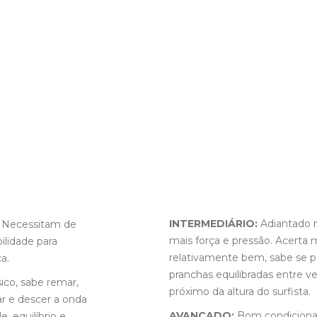
INTERMEDIÁRIO:
Adiantado 
 Necessitam de
mais força e pressão. Acerta 
ilidade para
relativamente bem, sabe se p
a.
pranchas equilibradas entre v
co, sabe remar,
próximo da altura do surfista.
ar e descer a onda
AVANÇADO:
Bom condicioname
, equilíbrio e