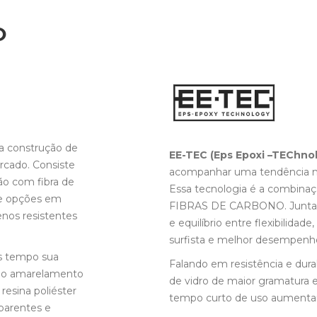
O
a construção de
EE-TEC (Eps Epoxi –TEChnol
rcado. Consiste
acompanhar uma tendência mu
o com fibra de
Essa tecnologia é a combina
 de opções em
FIBRAS DE CARBONO. Juntas
enos resistentes
e equilíbrio entre flexibilidad
surfista e melhor desempenh
s tempo sua
Falando em resistência e dura
s o amarelamento
de vidro de maior gramatura 
 resina poliéster
tempo curto de uso aumentand
parentes e