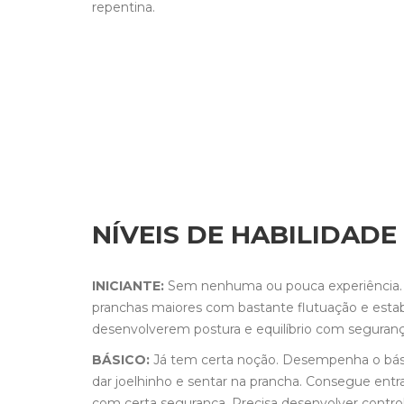
repentina.
NÍVEIS DE HABILIDADE
INICIANTE:
Sem nenhuma ou pouca experiência.
pranchas maiores com bastante flutuação e estab
desenvolverem postura e equilíbrio com seguranç
BÁSICO:
Já tem certa noção. Desempenha o bási
dar joelhinho e sentar na prancha. Consegue entr
com certa segurança. Precisa desenvolver controle