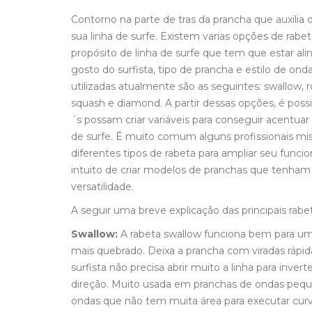
Contorno na parte de tras da prancha que auxilia o 
sua linha de surfe. Existem varias opções de rab
propósito de linha de surfe que tem que estar al
gosto do surfista, tipo de prancha e estilo de ond
utilizadas atualmente são as seguintes: swallow, r
squash e diamond. A partir dessas opções, é poss
´s possam criar variáveis para conseguir acentuar
de surfe. É muito comum alguns profissionais mi
diferentes tipos de rabeta para ampliar seu fun
intuito de criar modelos de pranchas que tenham
versatilidade.
A seguir uma breve explicação das principais rabe
Swallow:
A rabeta swallow funciona bem para um 
mais quebrado. Deixa a prancha com viradas rápid
surfista não precisa abrir muito a linha para inver
direção. Muito usada em pranchas de ondas pequ
ondas que não tem muita área para executar curv