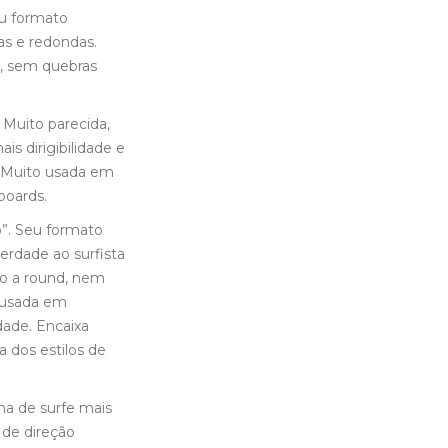
eu formato
as e redondas.
o, sem quebras
 Muito parecida,
 dirigibilidade e
. Muito usada em
boards.
”. Seu formato
erdade ao surfista
o a round, nem
 usada em
dade. Encaixa
 dos estilos de
ha de surfe mais
 de direção